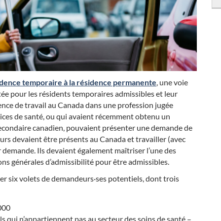
(Liens externes)
sidence temporaire à la résidence permanente
, une voie
tée pour les résidents temporaires admissibles et leur
ience de travail au Canada dans une profession jugée
rvices de santé, ou qui avaient récemment obtenu un
econdaire canadien, pouvaient présenter une demande de
urs devaient être présents au Canada et travailler (avec
 demande. Ils devaient également maîtriser l’une des
ons générales d’admissibilité pour être admissibles.
ier six volets de demandeurs·ses potentiels, dont trois
 000
els qui n’appartiennent pas au secteur des soins de santé –