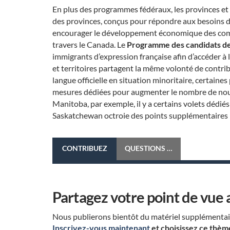
En plus des programmes fédéraux, les provinces et t
des provinces, conçus pour répondre aux besoins 
encourager le développement économique des commu
travers le Canada. Le
Programme des candidats de
immigrants d’expression française afin d’accéder à
et territoires partagent la même volonté de contr
langue officielle en situation minoritaire, certaines
mesures dédiées pour augmenter le nombre de nouv
Manitoba, par exemple, il y a certains volets dédiés
Saskatchewan octroie des points supplémentaires pou
CONTRIBUEZ
QUESTIONS À DISCUTER
Partagez votre point de vue 
Nous publierons bientôt du matériel supplémentaire
Inscrivez-vous maintenant
et choisissez ce thèm