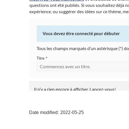
questions ont été publiés. Si vous souhaitez déjà 
expérience, ou suggérer des idées sur ce thème, merc
Vous devez être connecté pour débuter
Tous les champs marqués d’un astérisque (*) do
Titre *
Il n’y a rien encore à afficher. Lancez-vous!
"Page
details"
Date modified:
2022-05-25
Dernière mise à jour de la page: 17 août 2022, 