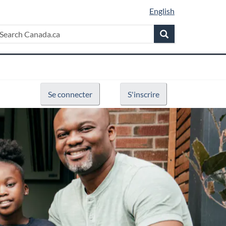
English
earch
earch
Search
anada.ca
Se connecter
S'inscrire